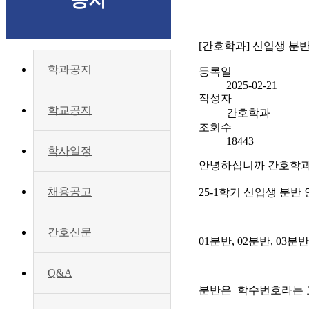
공지
[간호학과] 신입생 분반
학과공지
등록일
2025-02-21
작성자
학교공지
간호학과
조회수
18443
학사일정
안녕하십니까 간호학
채용공고
25-1학기 신입생 분반
간호신문
01분반, 02분반, 0
Q&A
분반은 학수번호라는 교과