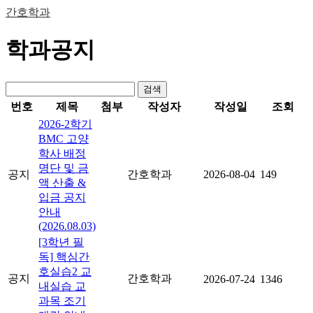
간호학과
학과공지
검색
번호
제목
첨부
작성자
작성일
조회
2026-2학기
BMC 고양
학사 배정
명단 및 금
공지
간호학과
2026-08-04
149
액 산출 &
입금 공지
안내
(2026.08.03)
[3학년 필
독] 핵심간
호실습2 교
공지
간호학과
2026-07-24
1346
내실습 교
과목 조기