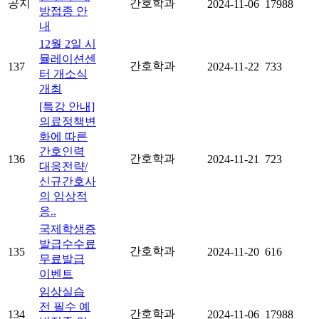
공지
간호학과
2024-11-06
17988
방접종 안
내
12월 2일 시
뮬레이션센
간호학과
137
2024-11-22
733
터 개소식
개최
[특강 안내]
의료정책변
화에 따른
간호인력
간호학과
136
2024-11-21
723
대응전략/
신규간호사
의 임상적
응..
국제학생증
발급수수료
간호학과
135
2024-11-20
616
무료발급
이벤트
임상실습
전 필수 예
간호학과
134
2024-11-06
17988