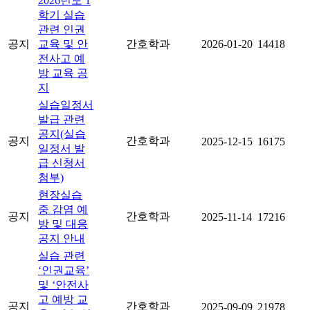
2026년도 1
학기 실습
관련 인권
공지
교육 및 안
간호학과
2026-01-20
14418
전사고 예
방 교육 공
지
실습일정서
발급 관련
공지(실습
공지
간호학과
2025-12-15
16175
일정서 발
급 신청서
첨부)
현장실습
중 감염 예
공지
간호학과
2025-11-14
17216
방 및 대응
공지 안내
실습 관련
‘인권교육’
및 ‘안전사
고 예방 교
공지
간호학과
2025-09-09
21978