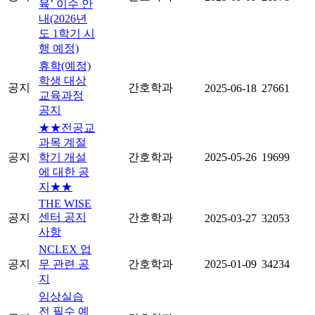
육’ 이수 안
내(2026년
도 1학기 시
행 예정)
휴학(예정)
학생 대상
공지
간호학과
2025-06-18
27661
교육과정
공지
★★전공교
과목 계절
공지
학기 개설
간호학과
2025-05-26
19699
에 대한 공
지★★
THE WISE
센터 공지
공지
간호학과
2025-03-27
32053
사항
NCLEX 업
공지
무 관련 공
간호학과
2025-01-09
34234
지
임상실습
전 필수 예