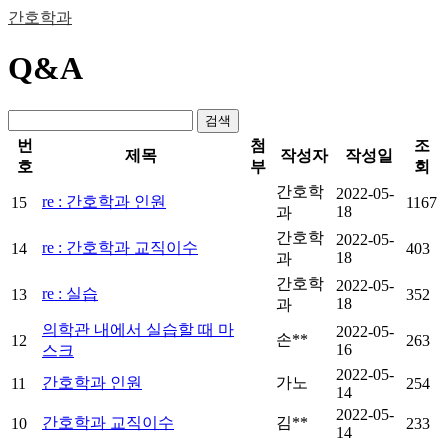
간호학과
Q&A
검색
번
첨
조
제목
작성자
작성일
호
부
회
간호학
2022-05-
re : 간호학과 인원
15
1167
18
과
간호학
2022-05-
re : 간호학과 교직이수
14
403
18
과
간호학
2022-05-
re : 실습
13
352
18
과
의학관 내에서 실습할 때 마
2022-05-
손**
12
263
16
스크
2022-05-
간호학과 인원
가노
11
254
14
2022-05-
간호학과 교직이수
김**
10
233
14