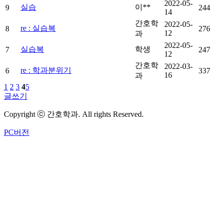
2022-05-
실습
이**
9
244
14
간호학
2022-05-
re : 실습복
8
276
12
과
2022-05-
실습복
학생
7
247
12
간호학
2022-03-
re : 학과분위기
6
337
16
과
1
2
3
4
5
글쓰기
Copyright ⓒ 간호학과. All rights Reserved.
PC버전