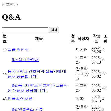
간호학과
Q&A
검색
번
첨
작성
조
제목
작성자
호
부
일
회
2026-
실습 확인서
이가현
45
4
06-26
간호학
2026-
Re: 실습 확인서
0
07-13
과
간호학
동국대학교 간호학과 실습지에 대
2026-
44
과 지망
38
06-02
해서 궁금합니다!
생
Re: 동국대학교 간호학과 실습지
간호학
2026-
44
06-02
에 대해서 궁금합니다!
과
2026-
엔클렉스 서류
김00
43
4
03-13
간호학
2026-
Re: 엔클렉스 서류
2